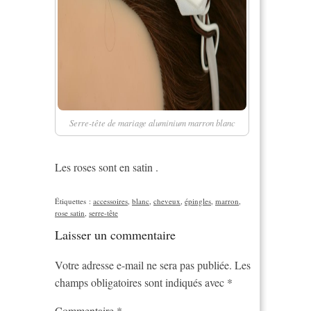
Serre-tête de mariage aluminium marron blanc
Les roses sont en satin .
Étiquettes :
accessoires
,
blanc
,
cheveux
,
épingles
,
marron
,
rose satin
,
serre-tête
Laisser un commentaire
Votre adresse e-mail ne sera pas publiée.
Les
champs obligatoires sont indiqués avec
*
Commentaire
*