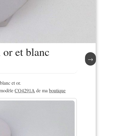
 or et blanc
→
blanc et or.
u modèle
CO4291A
de ma
boutique