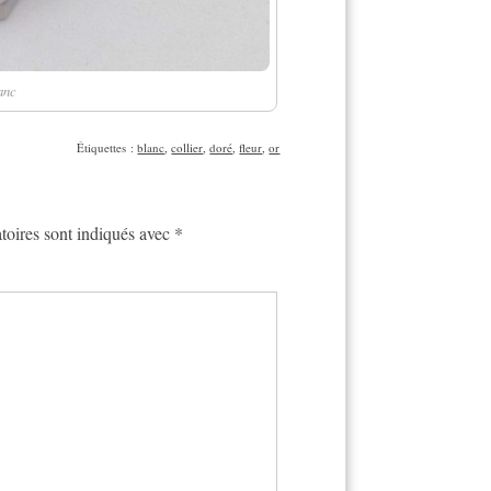
lanc
Étiquettes :
blanc
,
collier
,
doré
,
fleur
,
or
toires sont indiqués avec
*