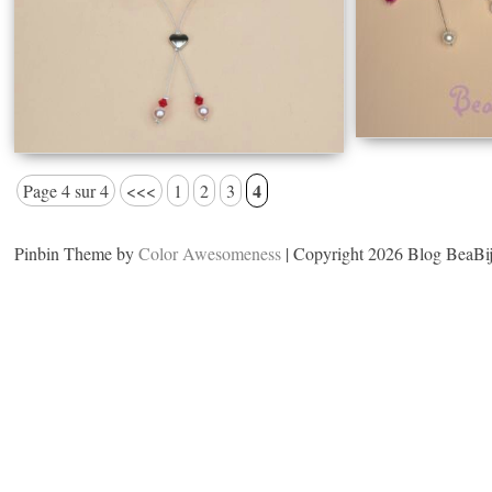
4
Page 4 sur 4
<<<
1
2
3
Pinbin Theme by
Color Awesomeness
| Copyright 2026 Blog BeaBi