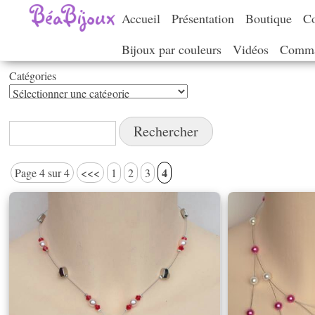
Accueil
Présentation
Boutique
Co
Bijoux par couleurs
Vidéos
Comma
Catégories
Catégories
Rechercher :
4
Page 4 sur 4
<<<
1
2
3