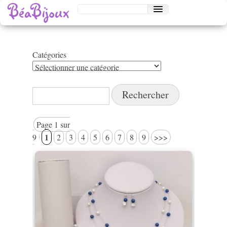
Catégories
Catégories
Rechercher :
Page 1 sur
1
9
2
3
4
5
6
7
8
9
>>>