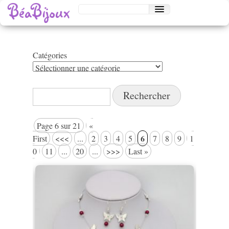
Catégories
Catégories
Rechercher :
Page 6 sur 21
«
6
First
<<<
...
2
3
4
5
7
8
9
1
0
11
...
20
...
>>>
Last »