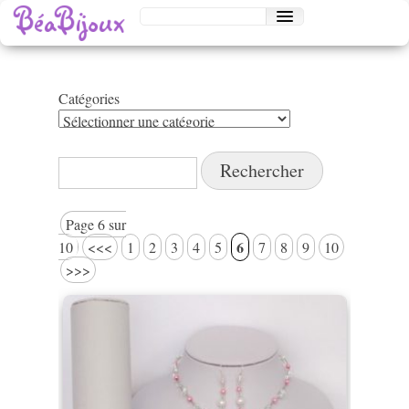
Catégories
Catégories
Rechercher :
Page 6 sur
6
10
<<<
1
2
3
4
5
7
8
9
10
>>>